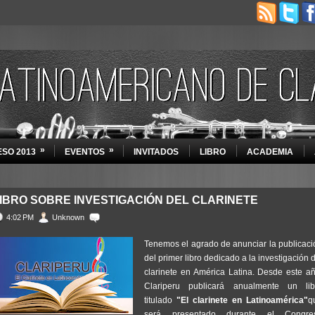
»
»
SO 2013
EVENTOS
INVITADOS
LIBRO
ACADEMIA
IBRO SOBRE INVESTIGACIÓN DEL CLARINETE
4:02 PM
Unknown
Tenemos el agrado de anunciar la publicaci
del primer libro dedicado a la investigación 
clarinete en América Latina. Desde este añ
Clariperu publicará anualmente un lib
titulado
"El clarinete en Latinoamérica"
q
será presentado durante el Congre