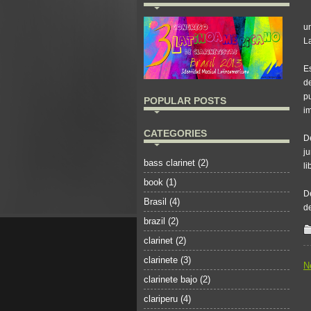
un
L
E
d
p
POPULAR POSTS
im
CATEGORIES
D
j
bass clarinet
(2)
li
book
(1)
D
Brasil
(4)
de
brazil
(2)
clarinet
(2)
clarinete
(3)
N
clarinete bajo
(2)
clariperu
(4)