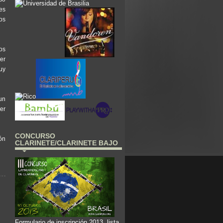
 es
cos
os
er
uy
un
er
CONCURSO
ón
CLARINETE/CLARINETE BAJO
Formulario de inscripción 2013, lista