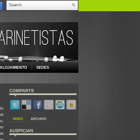
ALOJAMIENTO
SEDES
COMPARTE
ón
del
VIDEO
ARCHIVO
o,
ro
AUSPICIAN
ue
so