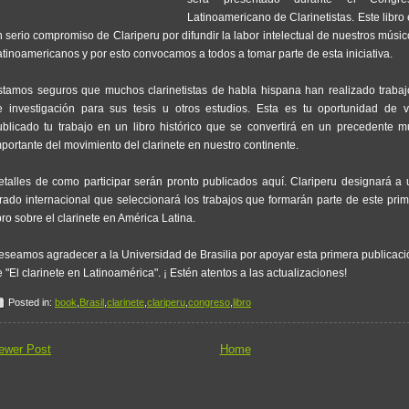
Latinoamericano de Clarinetistas. Este libro
 serio compromiso de Clariperu por difundir la labor intelectual de nuestros músi
atinoamericanos y por esto convocamos a todos a tomar parte de esta iniciativa.
stamos seguros que muchos clarinetistas de habla hispana han realizado trabaj
e investigación para sus tesis u otros estudios. Esta es tu oportunidad de v
ublicado tu trabajo en un libro histórico que se convertirá en un precedente m
portante del movimiento del clarinete en nuestro continente.
etalles de como participar serán pronto publicados aquí. Clariperu designará a 
urado internacional que seleccionará los trabajos que formarán parte de este prim
bro sobre el clarinete en América Latina.
eseamos agradecer a la Universidad de Brasilia por apoyar esta primera publicaci
 "El clarinete en Latinoamérica". ¡ Estén atentos a las actualizaciones!
Posted in:
book
,
Brasil
,
clarinete
,
clariperu
,
congreso
,
libro
ewer Post
Home